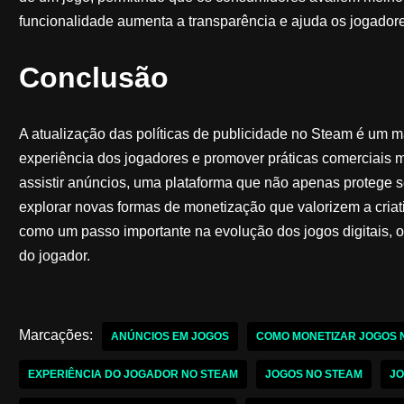
funcionalidade aumenta a transparência e ajuda os jogador
Conclusão
A atualização das políticas de publicidade no Steam é um
experiência dos jogadores e promover práticas comerciais ma
assistir anúncios, uma plataforma que não apenas protege
explorar novas formas de monetização que valorizem a cria
como um passo importante na evolução dos jogos digitais, o
do jogador.
Marcações:
ANÚNCIOS EM JOGOS
COMO MONETIZAR JOGOS 
EXPERIÊNCIA DO JOGADOR NO STEAM
JOGOS NO STEAM
JO