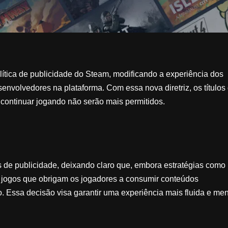
ítica de publicidade do Steam, modificando a experiência dos
nvolvedores na plataforma. Com essa nova diretriz, os títulos
a continuar jogando não serão mais permitidos.
 de publicidade, deixando claro que, embora estratégias como
 jogos que obrigam os jogadores a consumir conteúdos
o. Essa decisão visa garantir uma experiência mais fluida e me