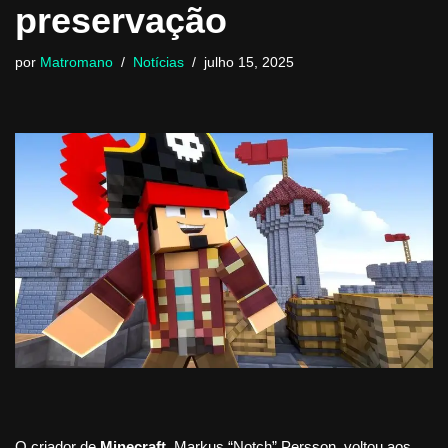
preservação
por
Matromano
Notícias
julho 15, 2025
O criador de
Minecraft
, Markus “Notch” Persson, voltou aos