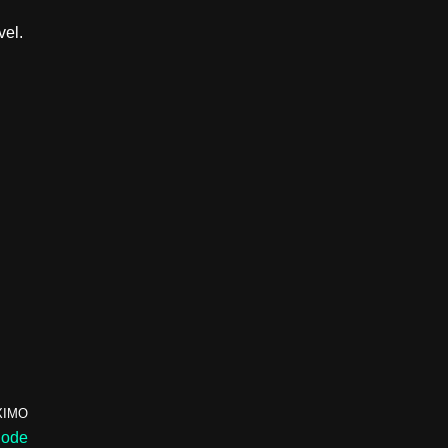
vel.
XIMO
Pode