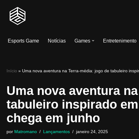
Pular
para
o
Esports Game
Notícias
Games
Entretenimento
conteúdo
Início
»
Uma nova aventura na Terra-média: jogo de tabuleiro ins
Uma nova aventura na 
tabuleiro inspirado e
chega em junho
por
Matromano
Lançamentos
janeiro 24, 2025