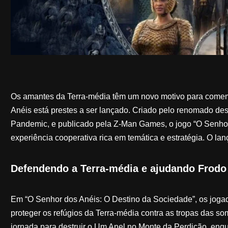
Os amantes da Terra-média têm um novo motivo para comemo
Anéis está prestes a ser lançado. Criado pelo renomado des
Pandemic, e publicado pela Z-Man Games, o jogo “O Senhor
experiência cooperativa rica em temática e estratégia. O l
Defendendo a Terra-média e ajudando Frodo
Em “O Senhor dos Anéis: O Destino da Sociedade”, os jogad
proteger os refúgios da Terra-média contra as tropas das s
jornada para destruir o Um Anel no Monte da Perdição, enq