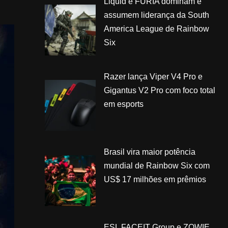
Liquid e FURIA dominam e
assumem liderança da South
America League de Rainbow
Six
Razer lança Viper V4 Pro e
Gigantus V2 Pro com foco total
em esports
Brasil vira maior potência
mundial de Rainbow Six com
US$ 17 milhões em prêmios
ESL FACEIT Group e ZOWIE