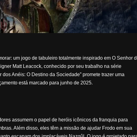
rar: um jogo de tabuleiro totalmente inspirado em O Senhor 
igner Matt Leacock, conhecido por seu trabalho na série
 dos Anéis: O Destino da Sociedade” promete trazer uma
ançamento está marcado para junho de 2025.
ores assumem o papel de heróis icônicos da franquia para
ombras. Além disso, eles têm a missão de ajudar Frodo em sua
uanto escapam dos implacáveis Nazgûl. O jogo é projetado par