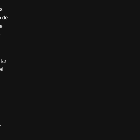
os
o de
se
e
tar
al
á