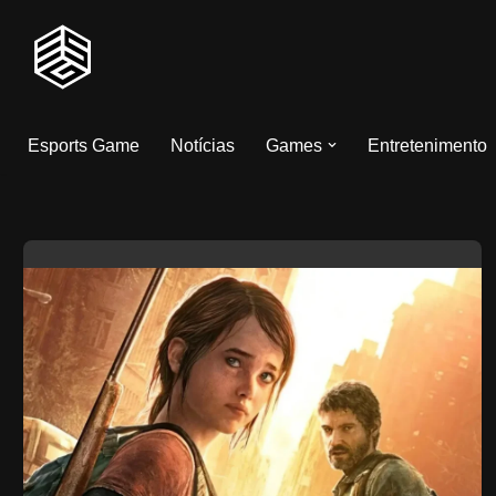
Pular
para
o
Esports Game
Notícias
Games
Entretenimento
conteúdo