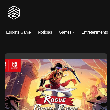
Pular
para
o
Esports Game
Notícias
Games
Entretenimento
conteúdo