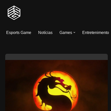
Pular
para
o
Esports Game
Notícias
Games
Entretenimento
conteúdo