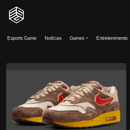
Pular
para
o
Esports Game
Notícias
Games
Entretenimento
conteúdo