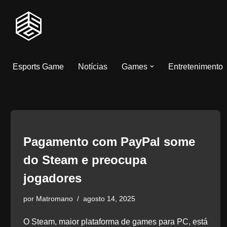
Pular
para
o
Esports Game
Notícias
Games
Entretenimento
conteúdo
Pagamento com PayPal some
do Steam e preocupa
jogadores
por
Matromano
agosto 14, 2025
O Steam, maior plataforma de games para PC, está