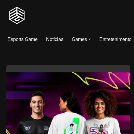
Pular
para
o
Esports Game
Notícias
Games
Entretenimento
conteúdo