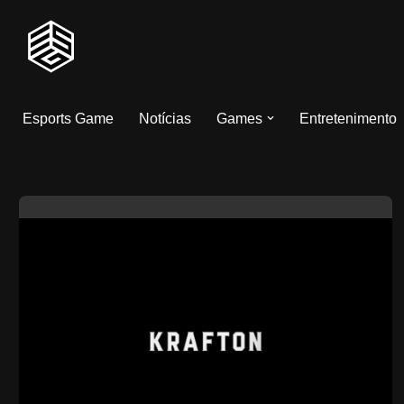
Pular
para
o
Esports Game
Notícias
Games
Entretenimento
conteúdo