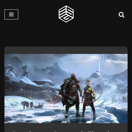
Pular
para
o
conteúdo