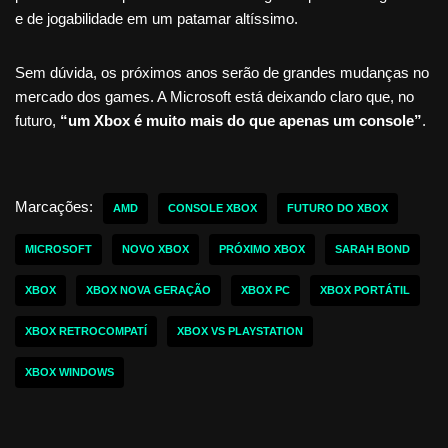
e de jogabilidade em um patamar altíssimo.
Sem dúvida, os próximos anos serão de grandes mudanças no
mercado dos games. A Microsoft está deixando claro que, no
futuro,
“um Xbox é muito mais do que apenas um console”
.
Marcações:
AMD
CONSOLE XBOX
FUTURO DO XBOX
MICROSOFT
NOVO XBOX
PRÓXIMO XBOX
SARAH BOND
XBOX
XBOX NOVA GERAÇÃO
XBOX PC
XBOX PORTÁTIL
XBOX RETROCOMPATÍ
XBOX VS PLAYSTATION
XBOX WINDOWS