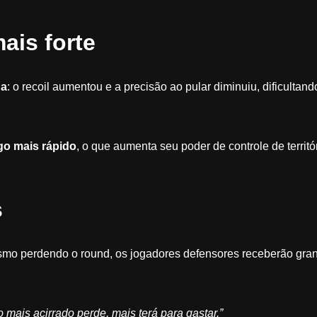
ais forte
da
: o recoil aumentou e a precisão ao pular diminuiu, dificultand
go mais rápido
, o que aumenta seu poder de controle de territó
s
smo perdendo o round, os jogadores defensores receberão gra
mais acirrado perde, mais terá para gastar.”