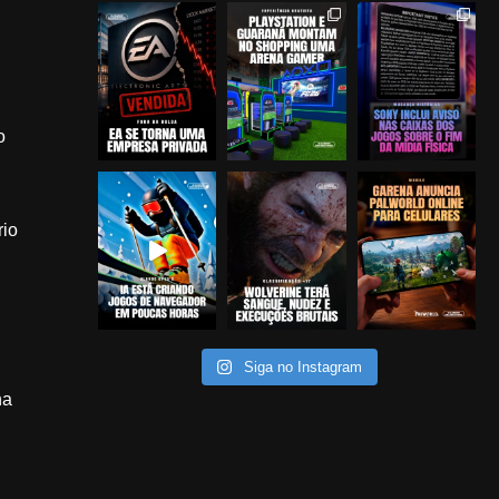
o
rio
Siga no Instagram
na