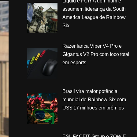
Liquid e FURIA dominam e
assumem liderança da South
America League de Rainbow
Six
Razer lança Viper V4 Pro e
Gigantus V2 Pro com foco total
em esports
Brasil vira maior potência
mundial de Rainbow Six com
US$ 17 milhões em prêmios
ESL FACEIT Group e ZOWIE