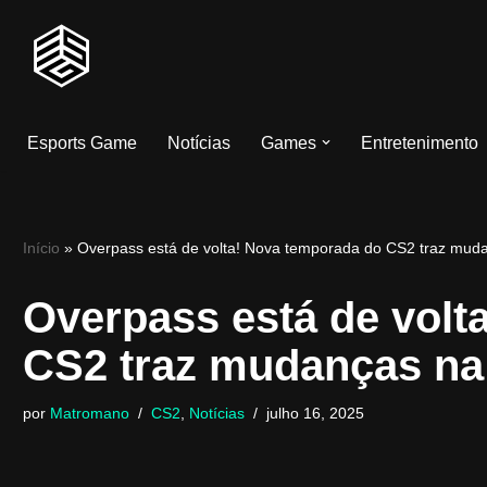
Pular
para
o
Esports Game
Notícias
Games
Entretenimento
conteúdo
Início
»
Overpass está de volta! Nova temporada do CS2 traz muda
Overpass está de volt
CS2 traz mudanças na 
por
Matromano
CS2
,
Notícias
julho 16, 2025