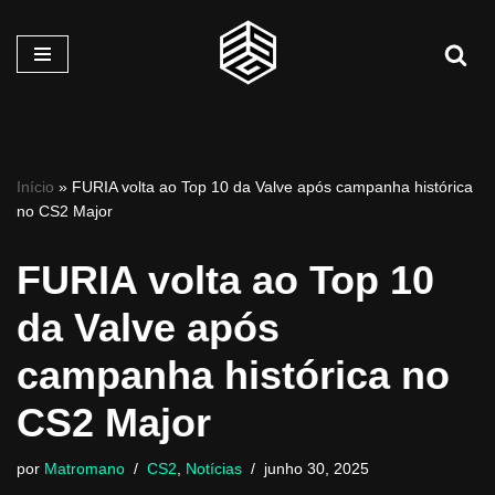
Pular
para
o
conteúdo
Início
»
FURIA volta ao Top 10 da Valve após campanha histórica
no CS2 Major
FURIA volta ao Top 10
da Valve após
campanha histórica no
CS2 Major
por
Matromano
CS2
,
Notícias
junho 30, 2025