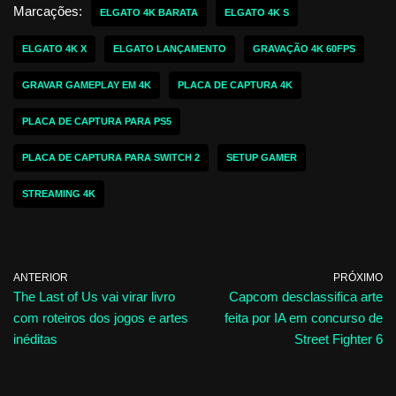
Marcações:
ELGATO 4K BARATA
ELGATO 4K S
ELGATO 4K X
ELGATO LANÇAMENTO
GRAVAÇÃO 4K 60FPS
GRAVAR GAMEPLAY EM 4K
PLACA DE CAPTURA 4K
PLACA DE CAPTURA PARA PS5
PLACA DE CAPTURA PARA SWITCH 2
SETUP GAMER
STREAMING 4K
ANTERIOR
PRÓXIMO
The Last of Us vai virar livro
Capcom desclassifica arte
com roteiros dos jogos e artes
feita por IA em concurso de
inéditas
Street Fighter 6