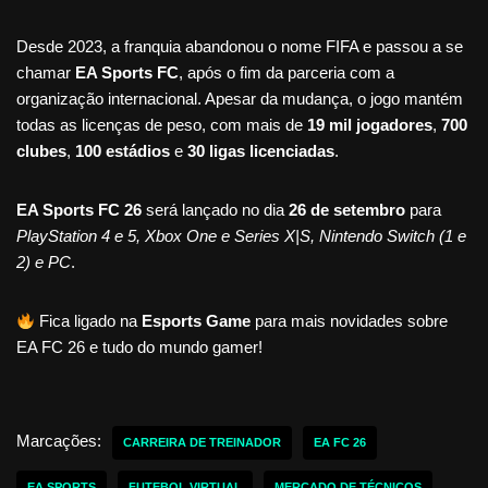
Desde 2023, a franquia abandonou o nome FIFA e passou a se
chamar
EA Sports FC
, após o fim da parceria com a
organização internacional. Apesar da mudança, o jogo mantém
todas as licenças de peso, com mais de
19 mil jogadores
,
700
clubes
,
100 estádios
e
30 ligas licenciadas
.
EA Sports FC 26
será lançado no dia
26 de setembro
para
PlayStation 4 e 5, Xbox One e Series X|S, Nintendo Switch (1 e
2) e PC
.
Fica ligado na
Esports Game
para mais novidades sobre
EA FC 26 e tudo do mundo gamer!
Marcações:
CARREIRA DE TREINADOR
EA FC 26
EA SPORTS
FUTEBOL VIRTUAL
MERCADO DE TÉCNICOS