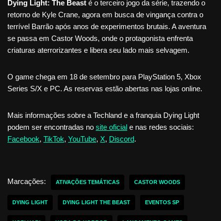
Dying Light: The Beast
é o terceiro jogo da série, trazendo o
retorno de Kyle Crane, agora em busca de vingança contra o
terrível Barrão após anos de experimentos brutais. A aventura
se passa em Castor Woods, onde o protagonista enfrenta
criaturas aterrorizantes e libera seu lado mais selvagem.
O game chega em 18 de setembro para PlayStation 5, Xbox
Series S/X e PC. As reservas estão abertas nas lojas online.
Mais informações sobre a Techland e a franquia Dying Light
podem ser encontradas no
site oficial
e nas redes sociais:
Facebook
,
TikTok
,
YouTube
,
X
,
Discord
.
Marcações:
ATIVAÇÕES TEMÁTICAS
CASTOR WOODS
DYING LIGHT
DYING LIGHT THE BEAST
EVENTOS SP