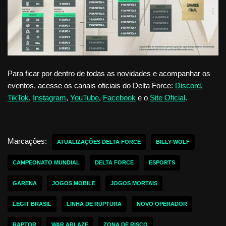
Para ficar por dentro de todas as novidades e acompanhar os
eventos, acesse os canais oficiais do Delta Force:
Discord
,
TikTok
,
Instagram
,
YouTube
,
Facebook
e o
Site Oficial
.
Marcações:
ATUALIZAÇÕES DELTA FORCE
BILLY-WOLF
CAMPEONATO MUNDIAL
DELTA FORCE
ESPORTS
GARENA
JOGOS MOBILE
JOGOS MORTAIS
LEGIT BRASIL
LINHA DE RUPTURA
NOVO OPERADOR
RAPTOR
WAR ABLAZE
ZONA DE RISCO