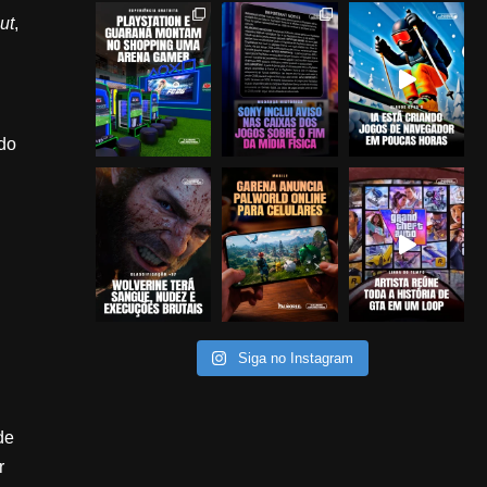
ut
,
 do
Siga no Instagram
de
r