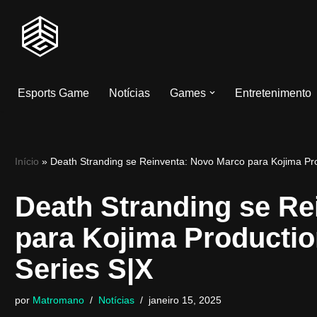
Pular
para
o
Esports Game
Notícias
Games
Entretenimento
conteúdo
Início
»
Death Stranding se Reinventa: Novo Marco para Kojima Pr
Death Stranding se Re
para Kojima Producti
Series S|X
por
Matromano
Notícias
janeiro 15, 2025