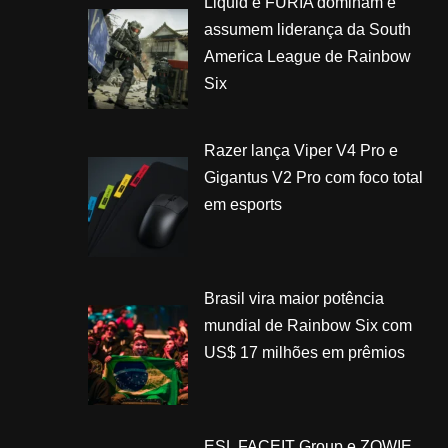
Liquid e FURIA dominam e
assumem liderança da South
America League de Rainbow
Six
Razer lança Viper V4 Pro e
Gigantus V2 Pro com foco total
em esports
Brasil vira maior potência
mundial de Rainbow Six com
US$ 17 milhões em prêmios
ESL FACEIT Group e ZOWIE