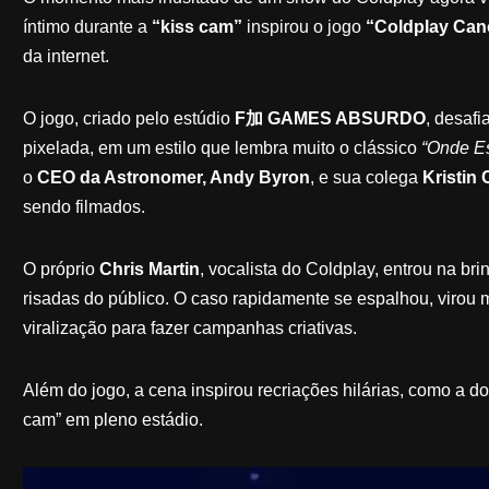
íntimo durante a
“kiss cam”
inspirou o jogo
“Coldplay Can
da internet.
O jogo, criado pelo estúdio
F加 GAMES ABSURDO
, desafi
pixelada, em um estilo que lembra muito o clássico
“Onde Es
o
CEO da Astronomer, Andy Byron
, e sua colega
Kristin
sendo filmados.
O próprio
Chris Martin
, vocalista do Coldplay, entrou na b
risadas do público. O caso rapidamente se espalhou, virou
viralização para fazer campanhas criativas.
Além do jogo, a cena inspirou recriações hilárias, como a 
cam” em pleno estádio.