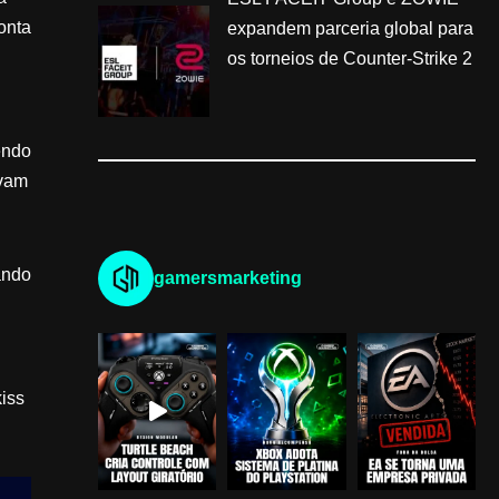
onta
expandem parceria global para
os torneios de Counter-Strike 2
endo
avam
ando
gamersmarketing
iss