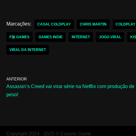
Marcações:
CASAL COLDPLAY
CHRIS MARTIN
COLDPLAY
F加 GAMES
GAMES INDIE
INTERNET
JOGO VIRAL
KI
VIRAL DA INTERNET
ANTERIOR
Assassin’s Creed vai virar série na Netflix com produção de
peso!
Copyright 2024 - 2025 © Esports Game