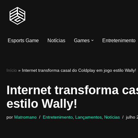
Pular
para
o
Esports Game
Notícias
Games
Entretenimento
conteúdo
Início
»
Internet transforma casal do Coldplay em jogo estilo Wally!
Internet transforma ca
estilo Wally!
por
Matromano
Entretenimento
,
Lançamentos
,
Notícias
julho 