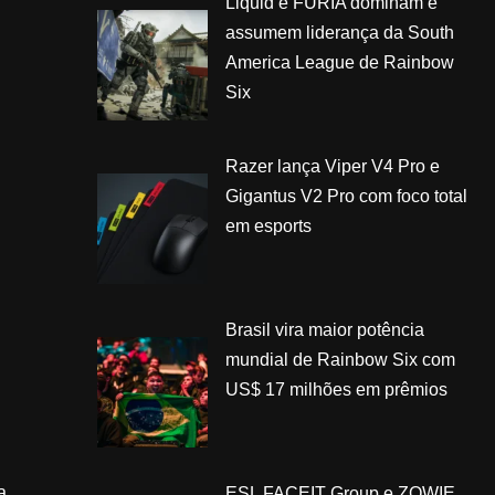
Liquid e FURIA dominam e
assumem liderança da South
America League de Rainbow
Six
Razer lança Viper V4 Pro e
Gigantus V2 Pro com foco total
em esports
Brasil vira maior potência
mundial de Rainbow Six com
US$ 17 milhões em prêmios
a
ESL FACEIT Group e ZOWIE