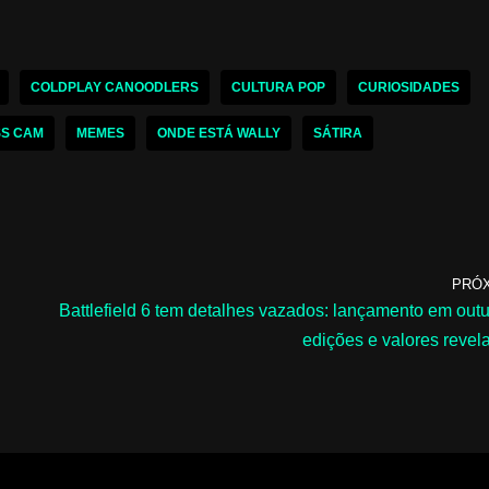
COLDPLAY CANOODLERS
CULTURA POP
CURIOSIDADES
SS CAM
MEMES
ONDE ESTÁ WALLY
SÁTIRA
PRÓ
Battlefield 6 tem detalhes vazados: lançamento em outu
edições e valores revel