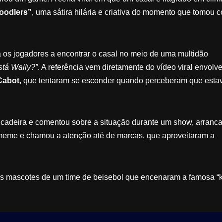
oodlers”
, uma sátira hilária e criativa do momento que tomou c
a os jogadores a encontrar o casal no meio de uma multidão
tá Wally?”
. A referência vem diretamente do vídeo viral envolv
 Cabot
, que tentaram se esconder quando perceberam que est
rincadeira e comentou sobre a situação durante um show, arranc
 meme e chamou a atenção até de marcas, que aproveitaram a
dos mascotes de um time de beisebol que encenaram a famosa “k