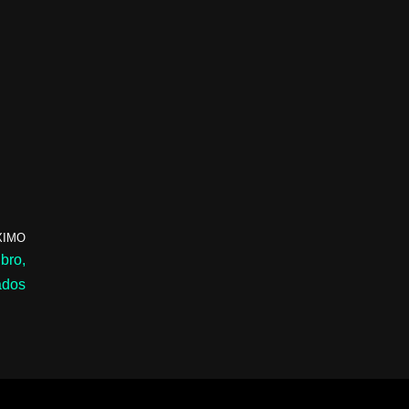
XIMO
bro,
ados