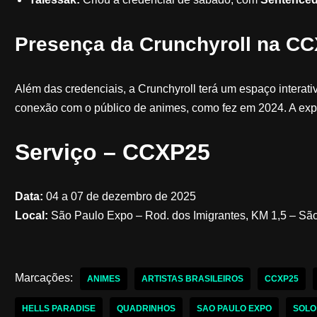
Presença da Crunchyroll na C
Além das credenciais, a Crunchyroll terá um espaço interat
conexão com o público de animes, como fez em 2024. A expe
Serviço – CCXP25
Data:
04 a 07 de dezembro de 2025
Local:
São Paulo Expo – Rod. dos Imigrantes, KM 1,5 – Sã
Marcações:
ANIMES
ARTISTAS BRASILEIROS
CCXP25
HELLS PARADISE
QUADRINHOS
SAO PAULO EXPO
SOLO