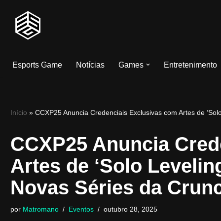
Pular
para
o
Esports Game
Notícias
Games
Entretenimento
conteúdo
Início
»
CCXP25 Anuncia Credenciais Exclusivas com Artes de ‘Solo L
CCXP25 Anuncia Crede
Artes de ‘Solo Leveling
Novas Séries da Crunc
por
Matromano
Eventos
outubro 28, 2025