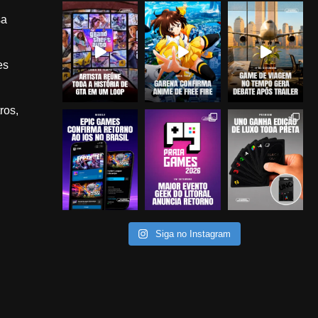
sa
es
ros,
Siga no Instagram