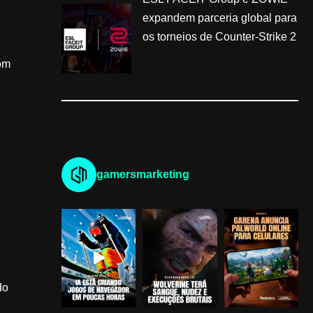
expandem parceria global para
os torneios de Counter-Strike 2
om
gamersmarketing
do