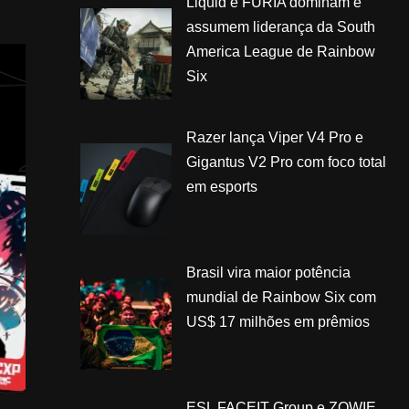
Liquid e FURIA dominam e
assumem liderança da South
America League de Rainbow
Six
Razer lança Viper V4 Pro e
Gigantus V2 Pro com foco total
em esports
Brasil vira maior potência
mundial de Rainbow Six com
US$ 17 milhões em prêmios
ESL FACEIT Group e ZOWIE