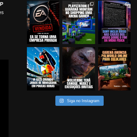
vP
es
Siga no Instagram