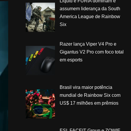
Liquid e FURIA dominam e
assumem liderança da South
America League de Rainbow
Six
Razer lança Viper V4 Pro e
Gigantus V2 Pro com foco total
em esports
Brasil vira maior potência
mundial de Rainbow Six com
US$ 17 milhões em prêmios
ESL FACEIT Group e ZOWIE