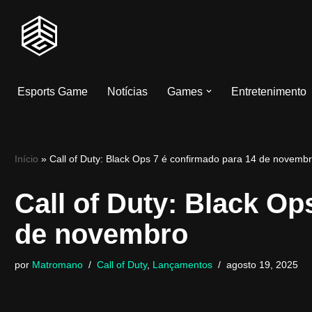
Pular
para
o
Esports Game
Notícias
Games
Entretenimento
conteúdo
Início
»
Call of Duty: Black Ops 7 é confirmado para 14 de novemb
Call of Duty: Black Op
de novembro
por
Matromano
Call of Duty
,
Lançamentos
agosto 19, 2025