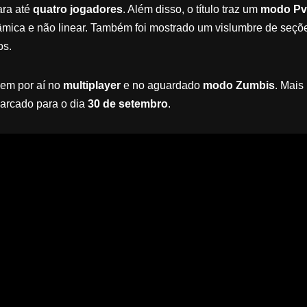
ara até
quatro jogadores
. Além disso, o título traz um
modo P
âmica e não linear. Também foi mostrado um vislumbre de seçõ
os.
vem por aí no
multiplayer
e no aguardado
modo Zumbis
. Mais
marcado para o dia
30 de setembro
.