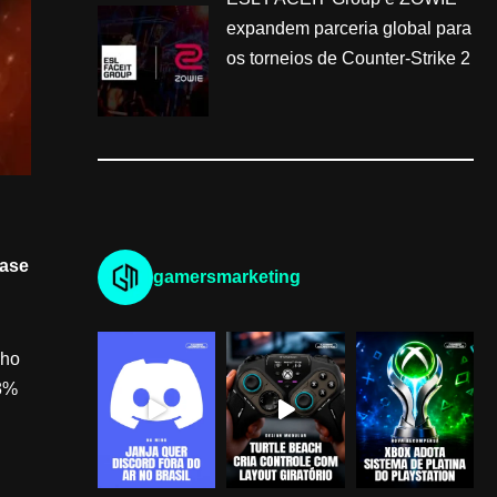
expandem parceria global para
os torneios de Counter-Strike 2
uase
gamersmarketing
nho
,8%