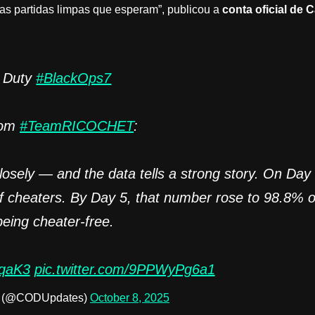
as partidas limpas que esperam”, publicou a
conta oficial de C
f Duty
#BlackOps7
rom
#TeamRICOCHET
:
osely — and the data tells a strong story. On Day 
 cheaters. By Day 5, that number rose to 98.8% o
eing cheater-free.
1qaK3
pic.twitter.com/9PPWyPg6a1
es (@CODUpdates)
October 8, 2025