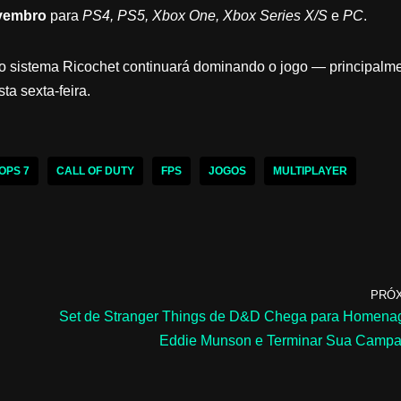
vembro
para
PS4, PS5, Xbox One, Xbox Series X/S
e
PC
.
o sistema Ricochet continuará dominando o jogo — principalm
sta sexta-feira.
OPS 7
CALL OF DUTY
FPS
JOGOS
MULTIPLAYER
PRÓ
Set de Stranger Things de D&D Chega para Homena
Eddie Munson e Terminar Sua Camp