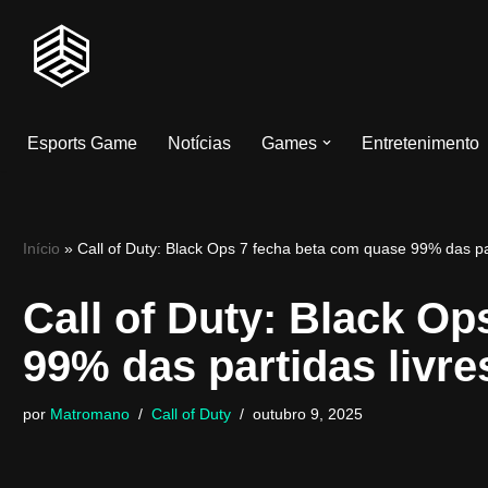
Pular
para
o
Esports Game
Notícias
Games
Entretenimento
conteúdo
Início
»
Call of Duty: Black Ops 7 fecha beta com quase 99% das par
Call of Duty: Black O
99% das partidas livre
por
Matromano
Call of Duty
outubro 9, 2025