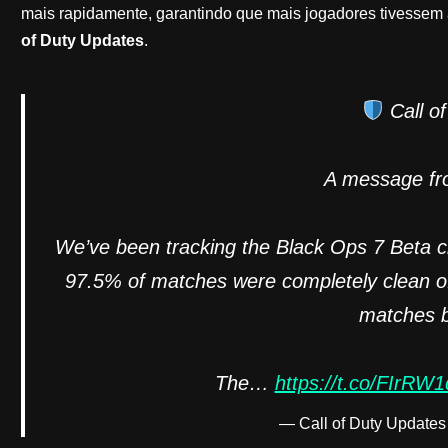
mais rapidamente, garantindo que mais jogadores tivessem 
of Duty Updates
.
Call o
A message f
We’ve been tracking the Black Ops 7 Beta cl
97.5% of matches were completely clean of
matches b
The…
https://t.co/FIrRW
— Call of Duty Updat