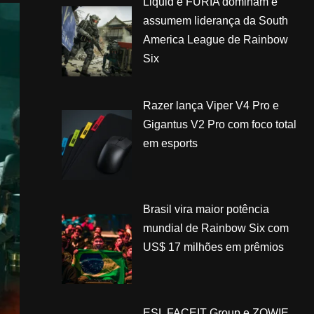
Liquid e FURIA dominam e
assumem liderança da South
America League de Rainbow
Six
Razer lança Viper V4 Pro e
Gigantus V2 Pro com foco total
em esports
Brasil vira maior potência
mundial de Rainbow Six com
US$ 17 milhões em prêmios
ESL FACEIT Group e ZOWIE