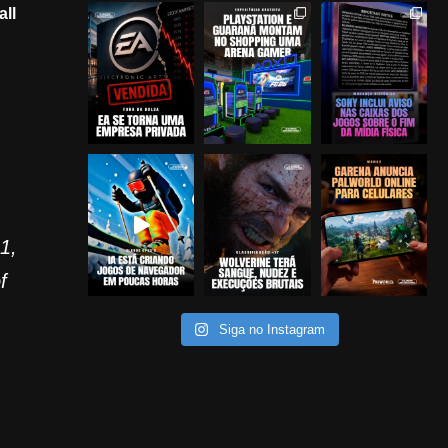
all
1,
f
Siga no Instagram