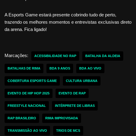
A Esports Game estará presente cobrindo tudo de perto,
trazendo os melhores momentos e entrevistas exclusivas direto
da arena. Fica ligado!
Marcações:
ACESSIBILIDADE NO RAP
BATALHA DA ALDEIA
BATALHAS DE RIMA
BDA 9 ANOS
BDA AO VIVO
COBERTURA ESPORTS GAME
CULTURA URBANA
EVENTO DE HIP HOP 2025
EVENTO DE RAP
FREESTYLE NACIONAL
INTÉRPRETE DE LIBRAS
RAP BRASILEIRO
RIMA IMPROVISADA
TRANSMISSÃO AO VIVO
TRIOS DE MCS