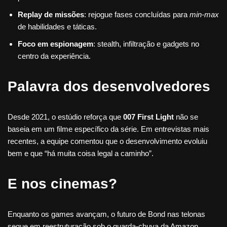
Replay de missões
: rejogue fases concluídas para
min-max
de habilidades e táticas.
Foco em espionagem
: stealth, infiltração e gadgets no
centro da experiência.
Palavra dos desenvolvedores
Desde 2021, o estúdio reforça que
007 First Light
não se
baseia em um filme específico da série. Em entrevistas mais
recentes, a equipe comentou que o desenvolvimento evoluiu
bem e que “há muita coisa legal a caminho”.
E nos cinemas?
Enquanto os games avançam, o futuro de Bond nas telonas
segue em reestruturação sob o guarda-chuva da Amazon.